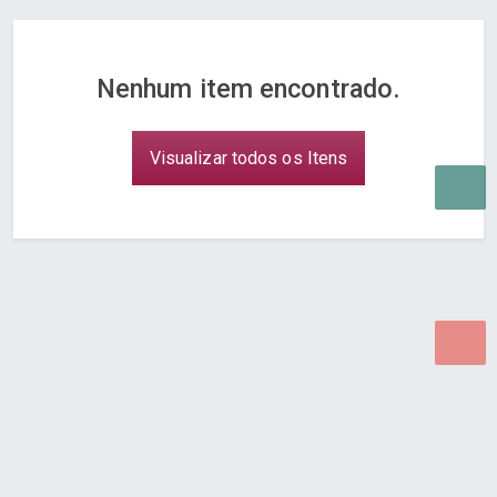
Nenhum item encontrado.
Visualizar todos os Itens
Desenvolvido por Poly Design
Cubo Guia -
www.cuboguia.com.br - Desenvolvimento de Sites e
Sistemas para WEB.
© 2026 ®
Política de Cookies