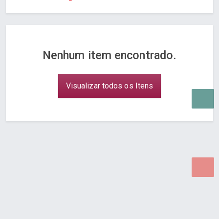
Nenhum item encontrado.
Visualizar todos os Itens
Desenvolvido por Poly Design
Cubo Guia -
www.cuboguia.com.br - Desenvolvimento de Sites e
Sistemas para WEB.
© 2026 ®
Política de Cookies